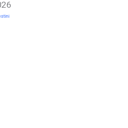
026
stini