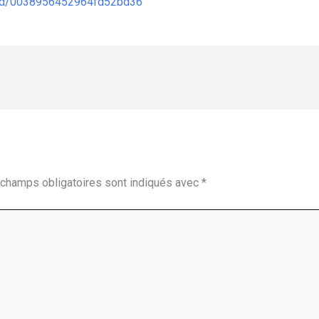
ead/0038956452964fd52bd36
champs obligatoires sont indiqués avec
*