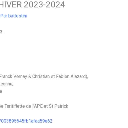
 HIVER 2023-2024
 Par
battestini
3 :
Franck Vernay & Christian et Fabien Alazard),
econnu,
le
e Taritiflette de l’APE et St Patrick
/
003895645fb1afaa59e62