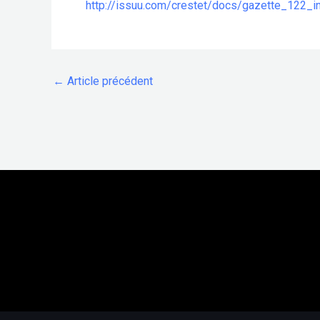
http://issuu.com/crestet/docs/gazette_122_in
←
Article précédent