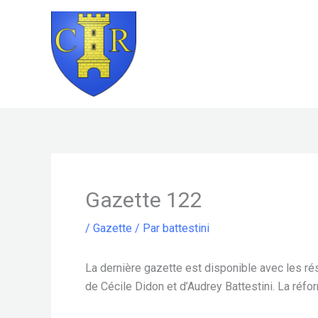
Aller
au
contenu
Gazette 122
/
Gazette
/ Par
battestini
La dernière gazette est disponible avec les résu
de Cécile Didon et d’Audrey Battestini. La réfo